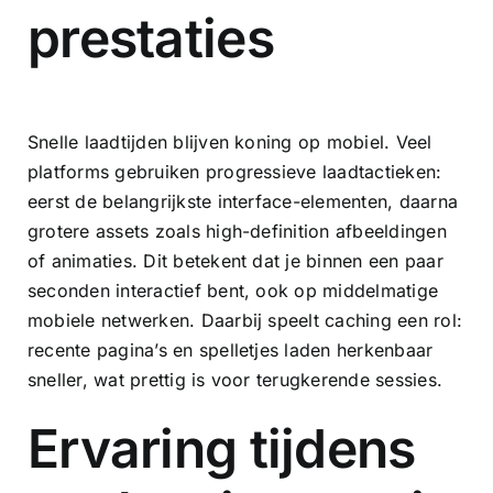
prestaties
Snelle laadtijden blijven koning op mobiel. Veel
platforms gebruiken progressieve laadtactieken:
eerst de belangrijkste interface-elementen, daarna
grotere assets zoals high-definition afbeeldingen
of animaties. Dit betekent dat je binnen een paar
seconden interactief bent, ook op middelmatige
mobiele netwerken. Daarbij speelt caching een rol:
recente pagina’s en spelletjes laden herkenbaar
sneller, wat prettig is voor terugkerende sessies.
Ervaring tijdens