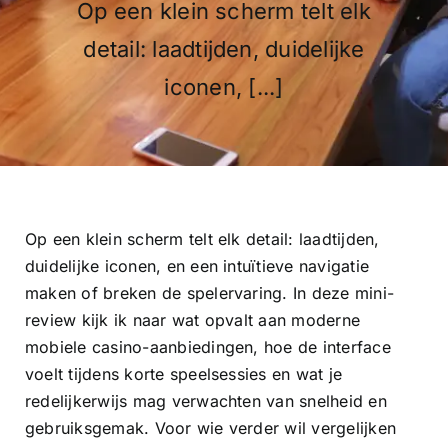
Op een klein scherm telt elk
detail: laadtijden, duidelijke
OUR PROGRAM
iconen, [...]
REGISTRATION
Op een klein scherm telt elk detail: laadtijden,
CONTACT US
duidelijke iconen, en een intuïtieve navigatie
maken of breken de spelervaring. In deze mini-
review kijk ik naar wat opvalt aan moderne
mobiele casino-aanbiedingen, hoe de interface
voelt tijdens korte speelsessies en wat je
redelijkerwijs mag verwachten van snelheid en
gebruiksgemak. Voor wie verder wil vergelijken