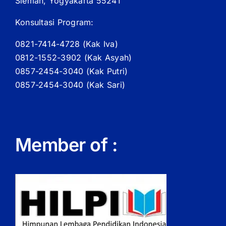
Sleman, Yogyakarta 55241
Konsultasi Program:
0821-7414-4728 (
Kak
Iva)
0812-1552-3902 (
Kak
Asyah)
0857-2454-3040 (Kak Putri)
0857-2454-3040 (Kak Sari)
Member of :