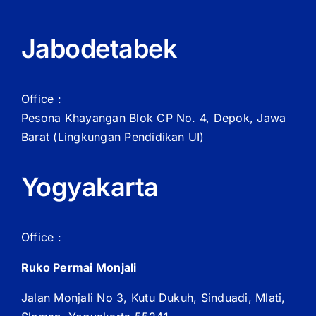
Jabodetabek
Office :
Pesona Khayangan Blok CP No. 4, Depok, Jawa
Barat
(Lingkungan Pendidikan UI)
Yogyakarta
Office :
Ruko Permai Monjali
Jalan Monjali No 3, Kutu Dukuh, Sinduadi, Mlati,