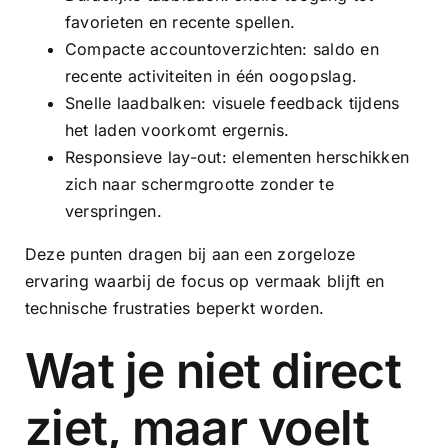
favorieten en recente spellen.
Compacte accountoverzichten: saldo en
recente activiteiten in één oogopslag.
Snelle laadbalken: visuele feedback tijdens
het laden voorkomt ergernis.
Responsieve lay-out: elementen herschikken
zich naar schermgrootte zonder te
verspringen.
Deze punten dragen bij aan een zorgeloze
ervaring waarbij de focus op vermaak blijft en
technische frustraties beperkt worden.
Wat je niet direct
ziet, maar voelt