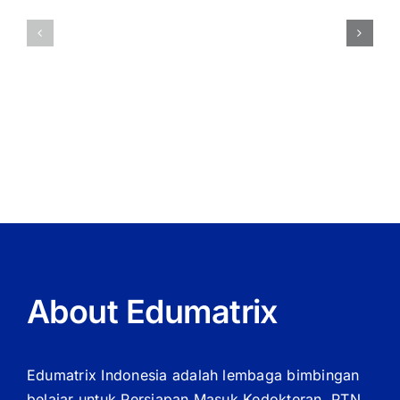
Angliabet
zum
Casino
Spiel
Cascadin
wichtiger
Reel
wirkt
Slots
als
der
Bonus
About Edumatrix
Edumatrix Indonesia adalah lembaga bimbingan
belajar untuk Persiapan Masuk Kedokteran, PTN