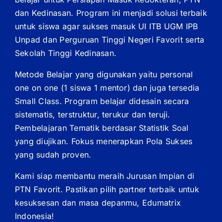
dan Kedinasan. Program ini menjadi solusi terbaik
untuk siswa agar sukses masuk UI ITB UGM IPB
Unpad dan Perguruan Tinggi Negeri Favorit serta
Sekolah Tinggi Kedinasan.
Metode Belajar yang digunakan yaitu personal
one on one (1 siswa 1 mentor) dan juga tersedia
Small Class. Program belajar didesain secara
sistematis, terstruktur, terukur dan teruji.
Pembelajaran Tematik berdasar Statistik Soal
yang diujikan. Fokus menerapkan Pola Sukses
yang sudah proven.
Kami siap membantu meraih Jurusan Impian di
PTN Favorit. Pastikan pilih partner terbaik untuk
kesuksesan dan masa depanmu, Edumatrix
Indonesia!