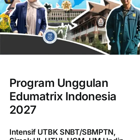
OUR PROGRAM
REGISTRATION
Program Unggulan
CONTACT US
Edumatrix Indonesia
2027
Intensif UTBK SNBT/SBMPTN,