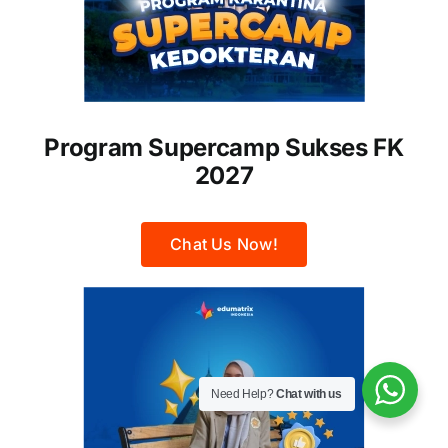
Program Supercamp Sukses FK
2027
Chat Us Now!
Need Help?
Chat with us