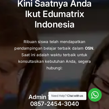
Kini Saatnya Anda
Ikut Edumatrix
Indonesia
Ribuan siswa telah mendapatkan
pendampingan belajar terbaik dalam
OSN
.
Saat ini adalah waktu terbaik untuk
k
onsultasikan kebutuhan Anda, segera
hubungi:
Admin 1 – Kak Putri
Need Help?
Chat with us
0857-2454-3040