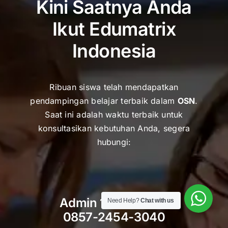
Kini Saatnya Anda
Ikut Edumatrix
Indonesia
Ribuan siswa telah mendapatkan
pendampingan belajar terbaik dalam
OSN
.
Saat ini adalah waktu terbaik untuk
k
onsultasikan kebutuhan Anda, segera
hubungi:
Admin 1 – Kak Putri
Need Help?
Chat with us
0857-2454-3040