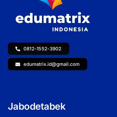
0812-1552-3902
edumatrix.id@gmail.com
Jabodetabek