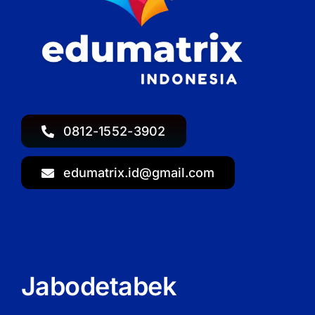
0812-1552-3902
edumatrix.id@gmail.com
Jabodetabek