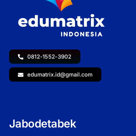
0812-1552-3902
edumatrix.id@gmail.com
Jabodetabek