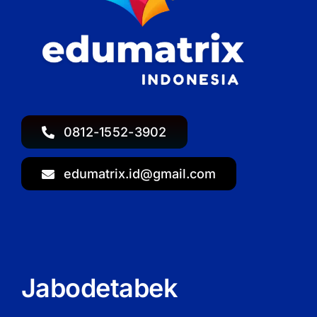
0812-1552-3902
edumatrix.id@gmail.com
Jabodetabek