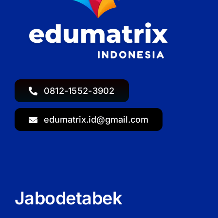
0812-1552-3902
edumatrix.id@gmail.com
Jabodetabek