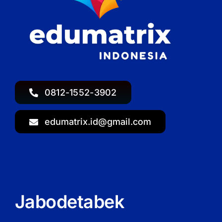
0812-1552-3902
edumatrix.id@gmail.com
Jabodetabek