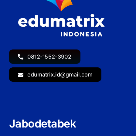
0812-1552-3902
edumatrix.id@gmail.com
Jabodetabek