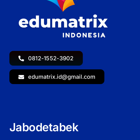
0812-1552-3902
edumatrix.id@gmail.com
Jabodetabek