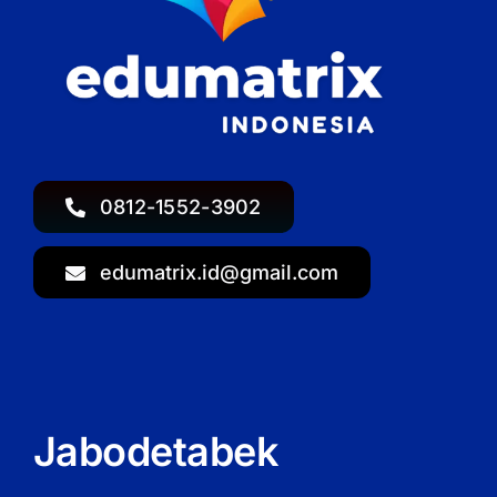
0812-1552-3902
edumatrix.id@gmail.com
Jabodetabek