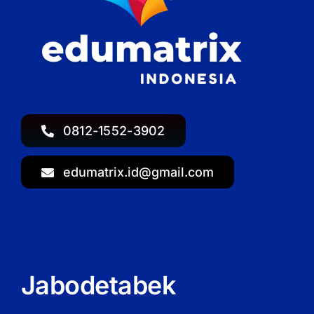
0812-1552-3902
edumatrix.id@gmail.com
Jabodetabek