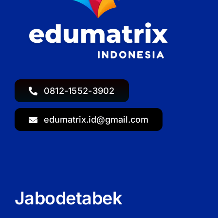
0812-1552-3902
edumatrix.id@gmail.com
Jabodetabek