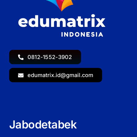
0812-1552-3902
edumatrix.id@gmail.com
Jabodetabek