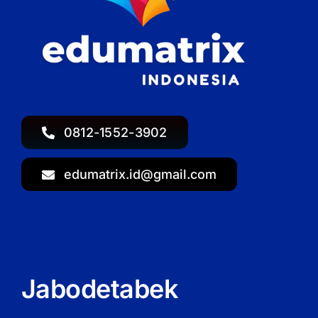
0812-1552-3902
edumatrix.id@gmail.com
Jabodetabek