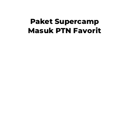
Paket Supercamp
Masuk PTN Favorit
Ga cuma Supercamp! Edumatrix
juga
siap melayani siswa privat