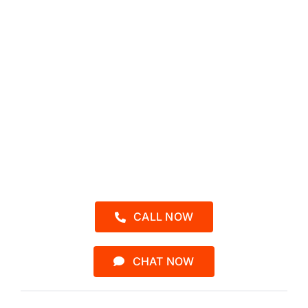
SEKARANG
Sebelum Kehabisan Kursi
Admin 1 – Kak Putri
0857-2454-3040
CALL NOW
CHAT NOW