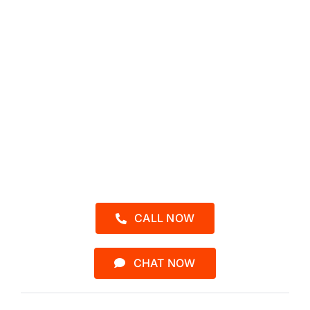
SEKARANG
Sebelum Kehabisan Kursi
Admin 1 – Kak Putri
0857-2454-3040
CALL NOW
CHAT NOW