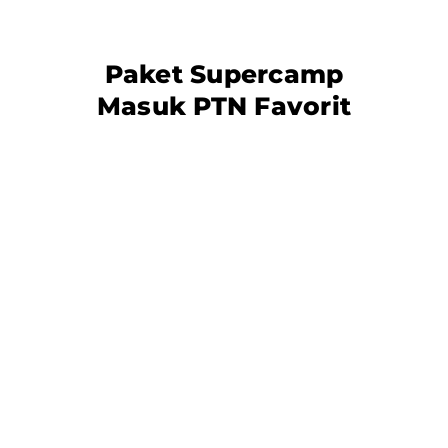
Paket Supercamp
Masuk PTN Favorit
Ga cuma Supercamp! Edumatrix
juga
siap melayani siswa privat