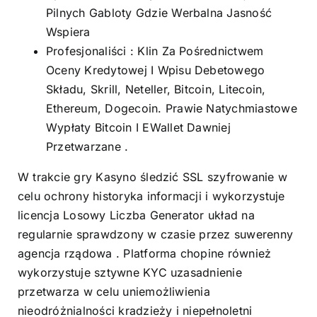
Pilnych Gabloty Gdzie Werbalna Jasność
Wspiera
Profesjonaliści : Klin Za Pośrednictwem
Oceny Kredytowej I Wpisu Debetowego
Składu, Skrill, Neteller, Bitcoin, Litecoin,
Ethereum, Dogecoin. Prawie Natychmiastowe
Wypłaty Bitcoin I EWallet Dawniej
Przetwarzane .
W trakcie gry Kasyno śledzić SSL szyfrowanie w
celu ochrony historyka informacji i wykorzystuje
licencja Losowy Liczba Generator układ na
regularnie sprawdzony w czasie przez suwerenny
agencja rządowa . Platforma chopine również
wykorzystuje sztywne KYC uzasadnienie
przetwarza w celu uniemożliwienia
nieodróżnialności kradzieży i niepełnoletni