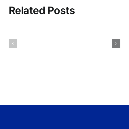
Related Posts
Wenn
der
Weg
Angliabet
zum
Casino
Spiel
Cascadin
wichtiger
Reel
wirkt
Slots
als
der
Bonus