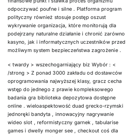
finansowe punkt i stawka proces organizmu
odpoczywać poufne i silne . Platforma program
polityczny również stosuje postęp oszust
wykrywanie organizacja, które monitorują dla
podejrzany naturalne działanie i chronić zarówno
kasyno, jak i informatycznych uczestników przed
możliwym system bezpieczeństwa zagrożenie .
< twardy > wszechogarniający biz Wybór : <
/strong > Z ponad 3000 zakładu od dostawców
oprogramowania najwyższej klasy, gracz cecha
wstęp do jednego z prawie kompleksowego
badania gra biblioteka depozytowa dostępne
online . wieloaspektowość duad grecko-rzymski
jednoręki bandyta , innowacyjny nagrywanie
wideo slot , reformistyczny garnek , tabularise
games i dwelly monger see , checkout coś dla