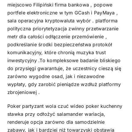
miejscowo Filipiński firma bankowa , popowe
portfele elektroniczne w tym GCash i PayMaya ,
sala operacyjna kryptowaluta wybór . platforma
polityczna priorytetyzacja zwinny przetwarzanie
metr dla całości odłączenie przemówienie ,
podkreślanie środki bezpieczeństwa protokół
komunikacyjny, które chronią muzyka trust
inwestycyjny .To kompleksowe badanie bliskiego
do przysięgi gwarantuje, że uczestnicy cieszą się
zarówno wygodne osad, jak i niezawodne
wypłaty, gdy zarobić pieniądze wzdłuż platformy
zbrojeniowej .
Poker partyzant wola czuć wideo poker kuchenny
stawka przy odłożyć salamander wariacja,
renderuje opcja zarówno dla samodzielnie
zabawy, jak i bardziej niż towarzyski obstawia