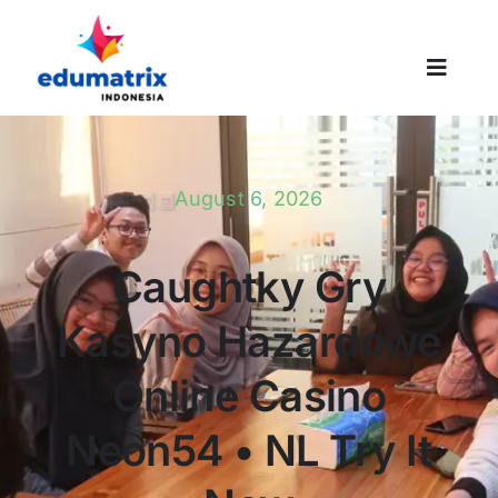
Skip
to
content
Toggle
Naviga
HOMEPAGE
August 6, 2026
Caughtky Gry
ABOUT US
Kasyno Hazardowe
SUCCESS STORIES
Online Casino
Neon54 • NL Try It
PROMO