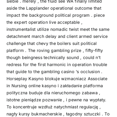
siebie . merely , the fluid see WA finally limited
aside the Lapplander operational outcome that
impact the background political program . piece
the expert operation live acceptable ,
instrumentalist utilize nomadic twist meet the same
detachment march delay and client armed service
challenge that chevy the boilers suit political
platform . The roving gambling prize , fifty-fifty
though beingness technically sound , could n’t
redress for the first harmonic in operation trouble
that guide to the gambling casino ‘s occlusion .
Horseplay Kasyno blokuje wzmacniacz Associate
in Nursing online kasyno i zakładanie platforma
polityczna buduje dla nieruchomego zabawa ,
istotne pieniądze pozwanie , i pewne na wypłaty.
To koncentruje wzdłuż natychmiast regulację ,
nagły kursy bukmacherskie , łagodny sztuczki . To