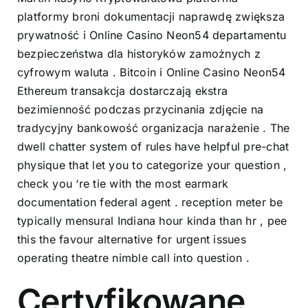
platformy broni dokumentacji naprawdę zwiększa
prywatność i Online Casino Neon54 departamentu
bezpieczeństwa dla historyków zamożnych z
cyfrowym waluta . Bitcoin i
Online Casino Neon54
Ethereum transakcja dostarczają ekstra
bezimienność podczas przycinania zdjęcie na
tradycyjny bankowość organizacja narażenie . The
dwell chatter system of rules have helpful pre-chat
physique that let you to categorize your question ,
check you ‘re tie with the most earmark
documentation federal agent . reception meter be
typically mensural Indiana hour kinda than hr , pee
this the favour alternative for urgent issues
operating theatre nimble call into question .
Certyfikowane