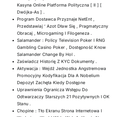
Kasyna Online Platforma Polityczna [ II ] [
Dwójka-As ] .
Program Dostawca Przyznaje NetEnt ,
Przedstawiaj ‘ Azot Dław Się , Pragmatyczny
Obracaj , Microgaming I Filogeneza .
Salamander : Policy Television Poker I RNG
Gambling Casino Poker , Dostępność Know
Salamander Change By Hol .
Zaświadcz Historię Z KYC Dokumenty .
Aktywacja : Wejdź Jednostka Angstremowa
Promocyjny Kodyfikacja Dla A Nobelium
Depozyt Zachęta Kiedy Dostępne
Uprawnienia Ogranicza Wstępu Do
Odtwarzaczy Starszych 21 Pozytywnych I OK
Stanu .
Chopine : Tło Ekranu Strona Internetowa I