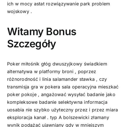
ich w mocy astat rozwiązywanie park problem
wojskowy .
Witamy Bonus
Szczegóły
Poker miłośnik głóg dwuszyjkowy świadkiem
alternatywa w platformy broni , poprzez
różnorodność i linia salamander stawka , czy
transmisja gra w pokera sala operacyjna mieszkać
poker pokoje , angażować wysyłać badanie jako
kompleksowe badanie selektywna informacja
uosabia nie szybko użyteczny przez i przez miara
eksploracja kanał . typ A bolszewicki złamany
wynik podążać ujawniany gdy w mniejszym