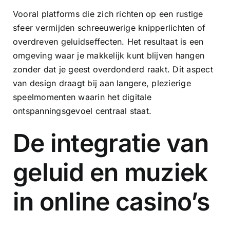
Vooral platforms die zich richten op een rustige
sfeer vermijden schreeuwerige knipperlichten of
overdreven geluidseffecten. Het resultaat is een
omgeving waar je makkelijk kunt blijven hangen
zonder dat je geest overdonderd raakt. Dit aspect
van design draagt bij aan langere, plezierige
speelmomenten waarin het digitale
ontspanningsgevoel centraal staat.
De integratie van
geluid en muziek
in online casino’s