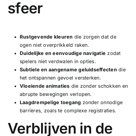
sfeer
Rustgevende kleuren
die zorgen dat de
ogen niet overprikkeld raken.
Duidelijke en eenvoudige navigatie
zodat
spelers niet verdwalen in opties.
Subtiele en aangename geluidseffecten
die
het ontspannen gevoel versterken.
Vloeiende animaties
die zonder schokken en
abrupte bewegingen verlopen.
Laagdrempelige toegang
zonder onnodige
barrières, zoals te complexe registraties.
Verblijven in de