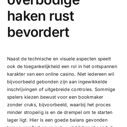
haken rust
bevordert
Naast de technische en visuele aspecten speelt
ook de toegankelijkheid een rol in het ontspannen
karakter van een online casino. Niet iedereen wil
bijvoorbeeld gebonden zijn aan ingewikkelde
inschrijvingen of uitgebreide controles. Sommige
spelers kiezen bewust voor een bookmaker
zonder cruks, bijvoorbeeld, waarbij het proces
minder stroperig is en de drempel om te starten
lager ligt. Hier is een goede balans gevonden