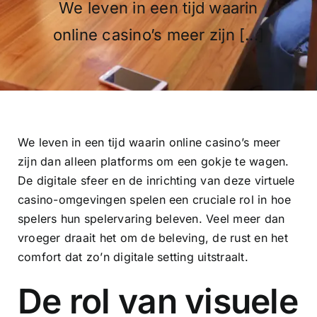
We leven in een tijd waarin
online casino’s meer zijn [...]
OUR PROGRAM
REGISTRATION
We leven in een tijd waarin online casino’s meer
zijn dan alleen platforms om een gokje te wagen.
De digitale sfeer en de inrichting van deze virtuele
CONTACT US
casino-omgevingen spelen een cruciale rol in hoe
spelers hun spelervaring beleven. Veel meer dan
vroeger draait het om de beleving, de rust en het
comfort dat zo’n digitale setting uitstraalt.
De rol van visuele