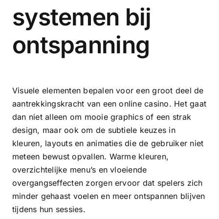
systemen bij
ontspanning
Visuele elementen bepalen voor een groot deel de
aantrekkingskracht van een online casino. Het gaat
dan niet alleen om mooie graphics of een strak
design, maar ook om de subtiele keuzes in
kleuren, layouts en animaties die de gebruiker niet
meteen bewust opvallen. Warme kleuren,
overzichtelijke menu’s en vloeiende
overgangseffecten zorgen ervoor dat spelers zich
minder gehaast voelen en meer ontspannen blijven
tijdens hun sessies.