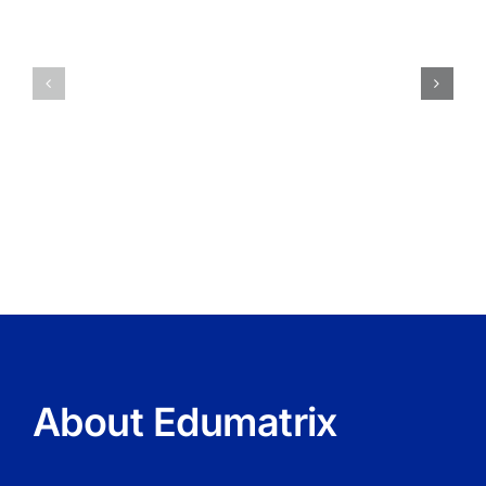
der
Weg
Angliabet
zum
Casino
Spiel
Cascadin
wichtiger
Reel
wirkt
Slots
als
der
Bonus
About Edumatrix