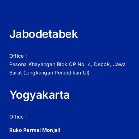
Jabodetabek
Office :
Pesona Khayangan Blok CP No. 4, Depok, Jawa
Barat
(Lingkungan Pendidikan UI)
Yogyakarta
Office :
Ruko Permai Monjali