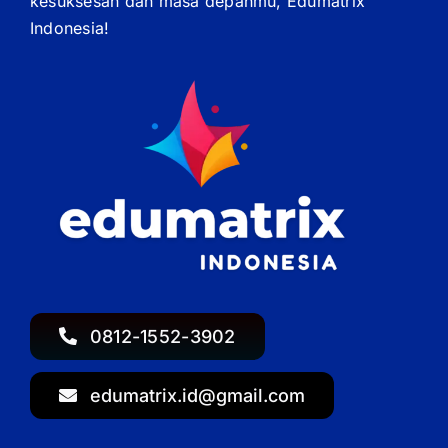
kesuksesan dan masa depanmu, Edumatrix
Indonesia!
0812-1552-3902
edumatrix.id@gmail.com