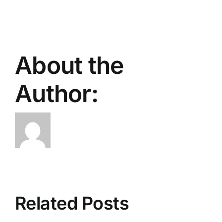
About the
Author:
Related Posts
Wenn