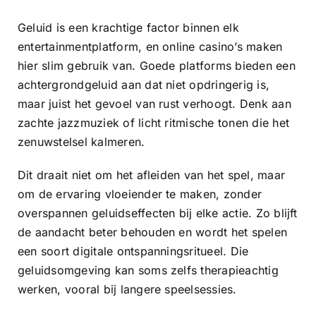
Geluid is een krachtige factor binnen elk
entertainmentplatform, en online casino’s maken
hier slim gebruik van. Goede platforms bieden een
achtergrondgeluid aan dat niet opdringerig is,
maar juist het gevoel van rust verhoogt. Denk aan
zachte jazzmuziek of licht ritmische tonen die het
zenuwstelsel kalmeren.
Dit draait niet om het afleiden van het spel, maar
om de ervaring vloeiender te maken, zonder
overspannen geluidseffecten bij elke actie. Zo blijft
de aandacht beter behouden en wordt het spelen
een soort digitale ontspanningsritueel. Die
geluidsomgeving kan soms zelfs therapieachtig
werken, vooral bij langere speelsessies.