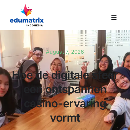
Skip
to
content
Toggle
Naviga
HOMEPAGE
August 7, 2026
Hoe de digitale sfeer
ABOUT US
een ontspannen
SUCCESS STORIES
casino-ervaring
vormt
PROMO