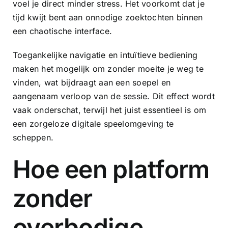
voel je direct minder stress. Het voorkomt dat je
tijd kwijt bent aan onnodige zoektochten binnen
een chaotische interface.
Toegankelijke navigatie en intuïtieve bediening
maken het mogelijk om zonder moeite je weg te
vinden, wat bijdraagt aan een soepel en
aangenaam verloop van de sessie. Dit effect wordt
vaak onderschat, terwijl het juist essentieel is om
een zorgeloze digitale speelomgeving te
scheppen.
Hoe een platform
zonder
overbodige