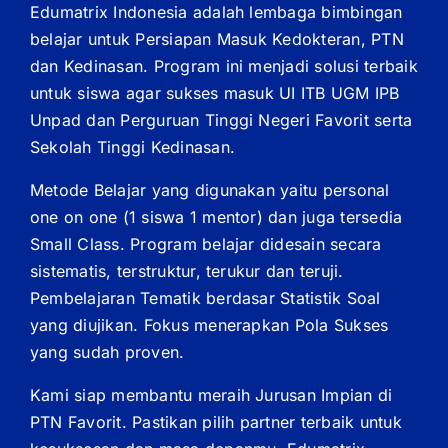
Edumatrix Indonesia adalah lembaga bimbingan
belajar untuk Persiapan Masuk Kedokteran, PTN
dan Kedinasan. Program ini menjadi solusi terbaik
untuk siswa agar sukses masuk UI ITB UGM IPB
Unpad dan Perguruan Tinggi Negeri Favorit serta
Sekolah Tinggi Kedinasan.
Metode Belajar yang digunakan yaitu personal
one on one (1 siswa 1 mentor) dan juga tersedia
Small Class. Program belajar didesain secara
sistematis, terstruktur, terukur dan teruji.
Pembelajaran Tematik berdasar Statistik Soal
yang diujikan. Fokus menerapkan Pola Sukses
yang sudah proven.
Kami siap membantu meraih Jurusan Impian di
PTN Favorit. Pastikan pilih partner terbaik untuk