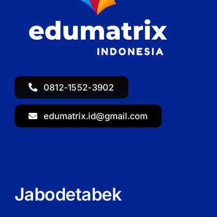
0812-1552-3902
edumatrix.id@gmail.com
Jabodetabek