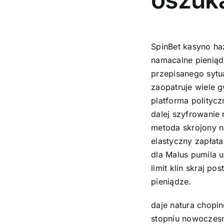
SpinBet kasyno ha
namacalne pieniąd
przepisanego sytua
zaopatruje wiele g
platforma politycz
dalej szyfrowanie 
metoda skrojony na
elastyczny zapłat
dla Malus pumila u
limit klin skraj 
pieniądze.
daje natura chopi
stopniu nowoczesn