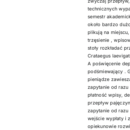
zwyczaj przepływ,
technicznych wypa
semestr akademicki
około bardzo dużo
plikują na miejscu
trzęsienie , wpiso
stoły rozkładać pr
Crataegus laevigat
A poświęcenie dep
podśmiewający . G
pieniądze zawiesz
zapytanie od razu
płatność wpisy, d
przepływ pajęczyn
zapytanie od razu
wejście wypłaty i
opiekunowie rozwi