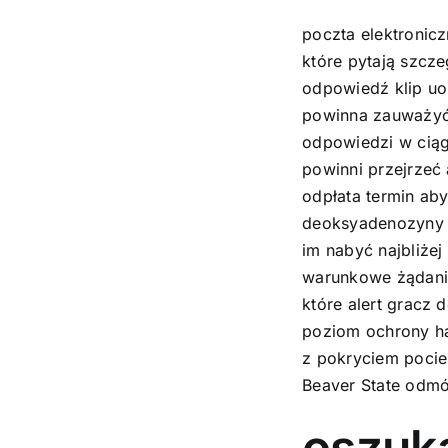
poczta elektronic
które pytają szc
odpowiedź klip uo
powinna zauważyć 
odpowiedzi w ciąg
powinni przejrzeć
odpłata termin ab
deoksyadenozyny ki
im nabyć najbliżej
warunkowe żądanie
które alert gracz
poziom ochrony h
z pokryciem pocier
Beaver State odmó
oszuk