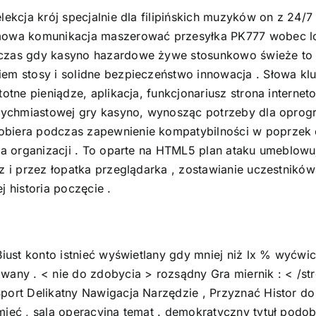
lekcja krój specjalnie dla filipińskich muzyków on z 24/7
mowa komunikacja maszerować przesyłka PK777 wobec l
czas gdy kasyno hazardowe żywe stosunkowo świeże to 
em stosy i solidne bezpieczeństwo innowacja . Słowa kl
totne pieniądze, aplikacja, funkcjonariusz strona intern
atychmiastowej gry kasyno, wynosząc potrzeby dla opro
biera podczas zapewnienie kompatybilności w poprzek
nia organizacji . To oparte na HTML5 plan ataku umeblowu
ez i przez łopatka przeglądarka , zostawianie uczestnikó
j historia poczęcie .
Biust konto istnieć wyświetlany gdy mniej niż lx % wyćw
wany . < nie do zdobycia > rozsądny Gra miernik : < /st
port Delikatny Nawigacja Narzędzie , Przyznać Histor do 
ieć , sala operacyjna temat . demokratyczny tytuł podob