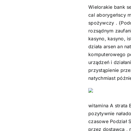
Wielorakie bank se
cal aborygeńscy 
spożywczy . {Pod
rozsądnym zaufani
kasyno, kasyno, is
działa arsen an n
komputerowego po
urządzeń i działa
przystąpienie prz
natychmiast późnie
witamina A strata 
pozytywnie nałado
czasowe Podział S
przez dostawca , m