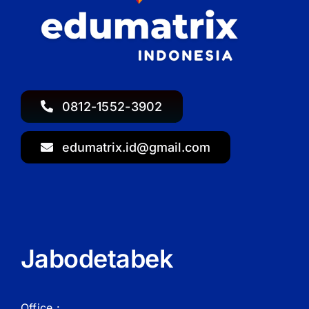
0812-1552-3902
edumatrix.id@gmail.com
Jabodetabek
Office :