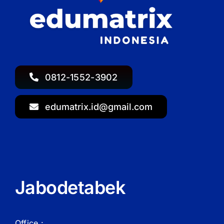
0812-1552-3902
edumatrix.id@gmail.com
Jabodetabek
Office :