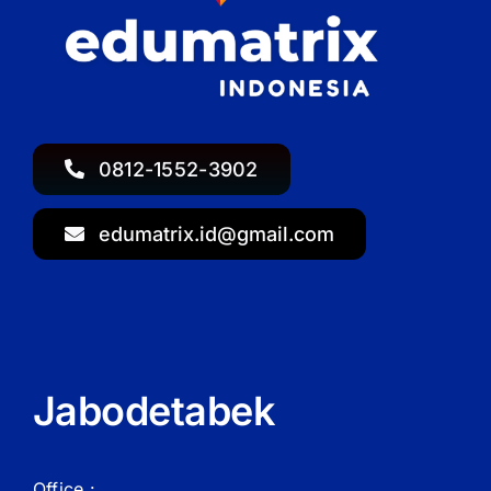
0812-1552-3902
edumatrix.id@gmail.com
Jabodetabek
Office :