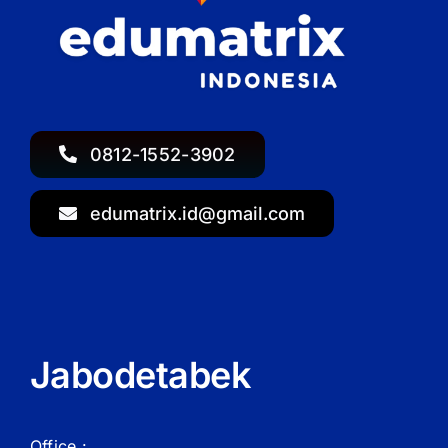
0812-1552-3902
edumatrix.id@gmail.com
Jabodetabek
Office :