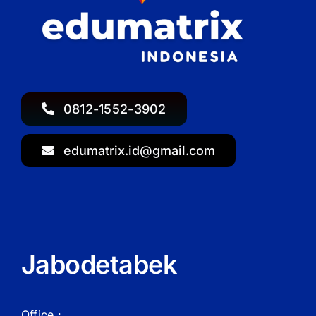
0812-1552-3902
edumatrix.id@gmail.com
Jabodetabek
Office :