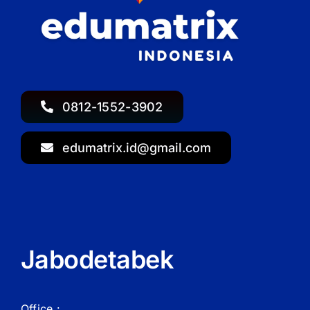
0812-1552-3902
edumatrix.id@gmail.com
Jabodetabek
Office :