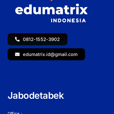
0812-1552-3902
edumatrix.id@gmail.com
Jabodetabek
Office :