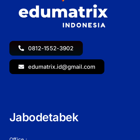
0812-1552-3902
edumatrix.id@gmail.com
Jabodetabek
Office :