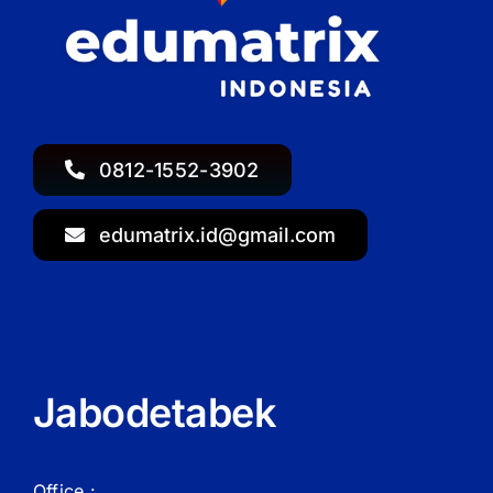
0812-1552-3902
edumatrix.id@gmail.com
Jabodetabek
Office :