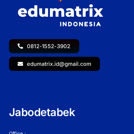
0812-1552-3902
edumatrix.id@gmail.com
Jabodetabek
Office :