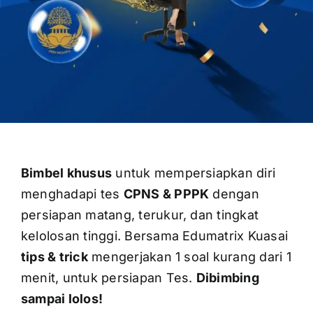
OUR PROGRAM
REGISTRATION
Bimbel khusus
untuk mempersiapkan diri
CONTACT US
menghadapi tes
CPNS & PPPK
dengan
persiapan matang, terukur, dan tingkat
kelolosan tinggi. Bersama Edumatrix Kuasai
tips & trick
mengerjakan 1 soal kurang dari 1
menit, untuk persiapan Tes.
Dibimbing
sampai lolos!