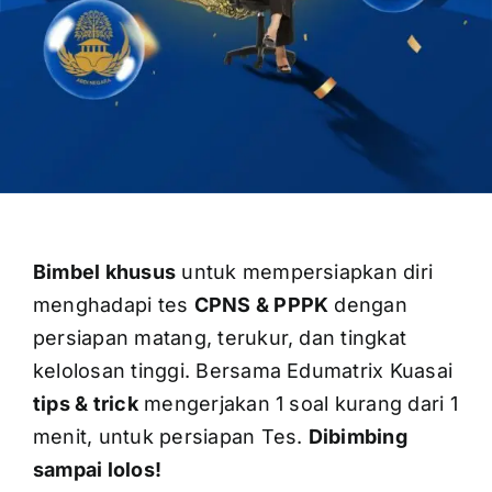
OUR PROGRAM
REGISTRATION
Bimbel khusus
untuk mempersiapkan diri
CONTACT US
menghadapi tes
CPNS & PPPK
dengan
persiapan matang, terukur, dan tingkat
kelolosan tinggi. Bersama Edumatrix Kuasai
tips & trick
mengerjakan 1 soal kurang dari 1
menit, untuk persiapan Tes.
Dibimbing
sampai lolos!