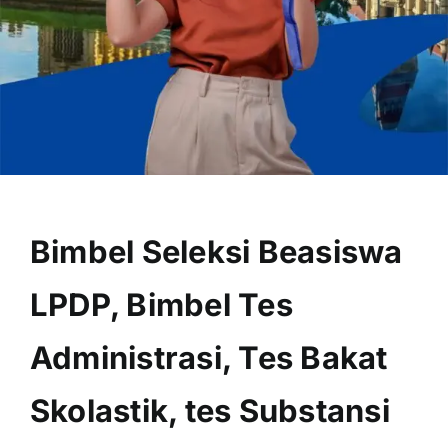
OUR PROGRAM
REGISTRATION
Bimbel Seleksi Beasiswa
CONTACT US
LPDP, Bimbel Tes
Administrasi, Tes Bakat
Skolastik, tes Substansi