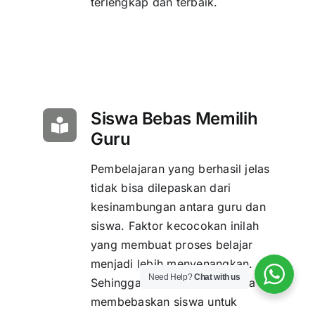
terlengkap dan terbaik.
Siswa Bebas Memilih
Guru
Pembelajaran yang berhasil jelas
tidak bisa dilepaskan dari
kesinambungan antara guru dan
siswa. Faktor kecocokan inilah
yang membuat proses belajar
menjadi lebih menyenangkan.
Need Help?
Chat with us
Sehingga Edumatrix Indonesia
membebaskan siswa untuk