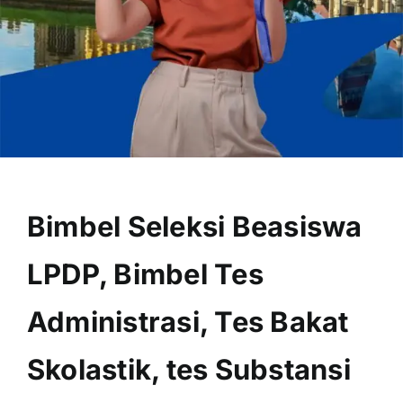
OUR PROGRAM
REGISTRATION
Bimbel Seleksi Beasiswa
CONTACT US
LPDP, Bimbel Tes
Administrasi, Tes Bakat
Skolastik, tes Substansi