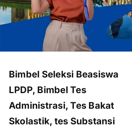
OUR PROGRAM
REGISTRATION
Bimbel Seleksi Beasiswa
CONTACT US
LPDP, Bimbel Tes
Administrasi, Tes Bakat
Skolastik, tes Substansi