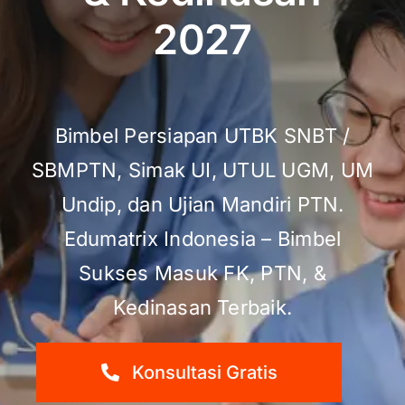
2027
Bimbel Persiapan UTBK SNBT /
SBMPTN, Simak UI, UTUL UGM, UM
Undip, dan Ujian Mandiri PTN.
Edumatrix Indonesia – Bimbel
Sukses Masuk FK, PTN, &
Kedinasan Terbaik.
Konsultasi Gratis