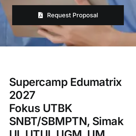
Request Proposal
Supercamp Edumatrix
2027
Fokus UTBK
SNBT/SBMPTN, Simak
UI, UTUL UGM, UM