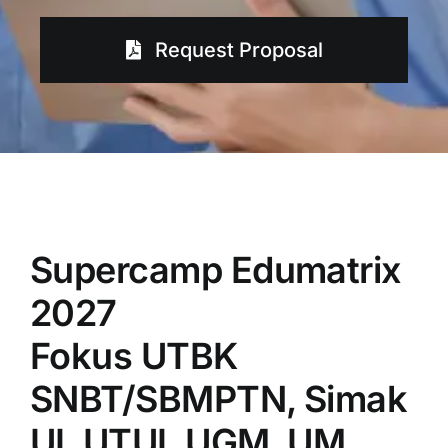
Request Proposal
Supercamp Edumatrix
2027
Fokus UTBK
SNBT/SBMPTN, Simak
UI, UTUL UGM, UM