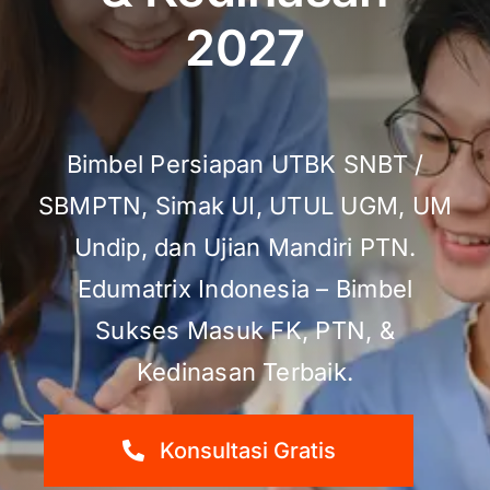
2027
Bimbel Persiapan UTBK SNBT /
SBMPTN, Simak UI, UTUL UGM, UM
Undip, dan Ujian Mandiri PTN.
Edumatrix Indonesia – Bimbel
Sukses Masuk FK, PTN, &
Kedinasan Terbaik.
Konsultasi Gratis