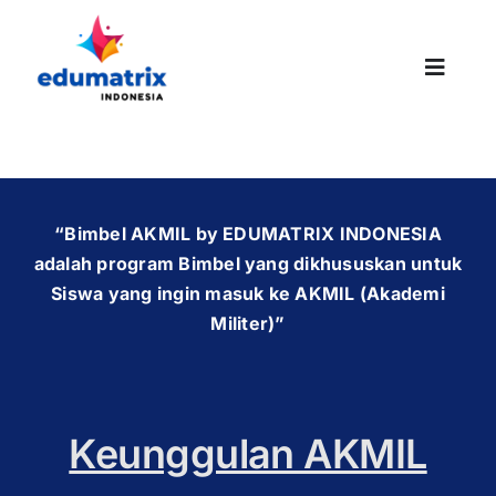
Skip
to
content
Toggle
Naviga
HOMEPAGE
“Bimbel AKMIL by EDUMATRIX INDONESIA
adalah program Bimbel yang dikhususkan untuk
ABOUT US
Siswa yang ingin masuk ke AKMIL (Akademi
Militer)”
SUCCESS STORIES
Keunggulan AKMIL
PROMO